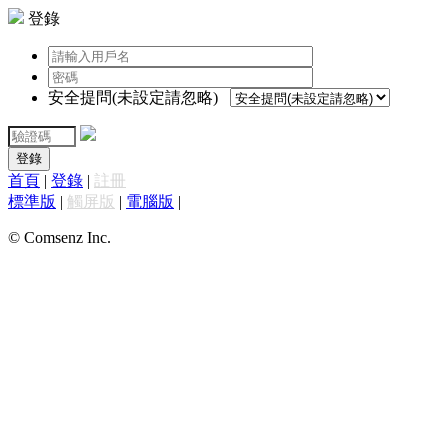
登錄
安全提問(未設定請忽略)
登錄
首頁
|
登錄
|
註冊
標準版
|
觸屏版
|
電腦版
|
© Comsenz Inc.