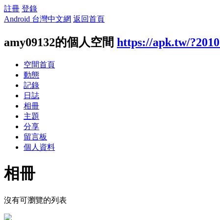
註冊
登錄
Android 台灣中文網
返回首頁
amy09132的個人空間
https://apk.tw/?201
空間首頁
動態
記錄
日誌
相冊
主題
分享
留言板
個人資料
相冊
沒有可瀏覽的列表