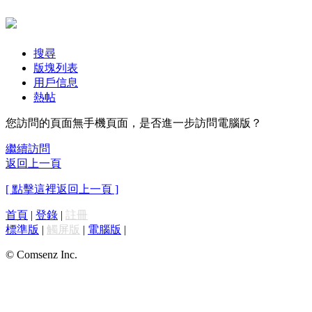
搜尋
版塊列表
用戶信息
熱帖
您訪問的頁面無手機頁面，是否進一步訪問電腦版？
繼續訪問
返回上一頁
[ 點擊這裡返回上一頁 ]
首頁
|
登錄
|
註冊
標準版
|
觸屏版
|
電腦版
|
© Comsenz Inc.