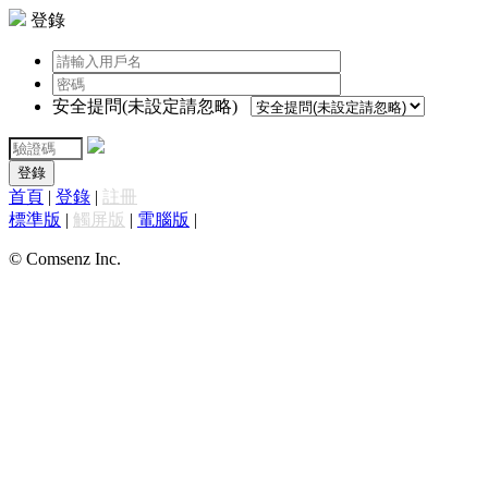
登錄
安全提問(未設定請忽略)
登錄
首頁
|
登錄
|
註冊
標準版
|
觸屏版
|
電腦版
|
© Comsenz Inc.