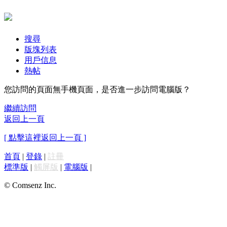
搜尋
版塊列表
用戶信息
熱帖
您訪問的頁面無手機頁面，是否進一步訪問電腦版？
繼續訪問
返回上一頁
[ 點擊這裡返回上一頁 ]
首頁
|
登錄
|
註冊
標準版
|
觸屏版
|
電腦版
|
© Comsenz Inc.