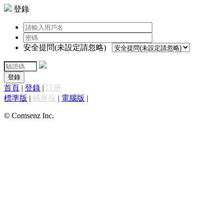
登錄
安全提問(未設定請忽略)
登錄
首頁
|
登錄
|
註冊
標準版
|
觸屏版
|
電腦版
|
© Comsenz Inc.