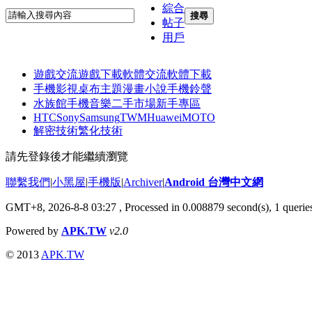
綜合
搜尋
帖子
用戶
遊戲交流
遊戲下載
軟體交流
軟體下載
手機影視
桌布主題
漫畫小說
手機鈴聲
水族館
手機音樂
二手市場
新手專區
HTC
Sony
Samsung
TWM
Huawei
MOTO
解密技術
繁化技術
請先登錄後才能繼續瀏覽
聯繫我們
|
小黑屋
|
手機版
|
Archiver
|
Android 台灣中文網
GMT+8, 2026-8-8 03:27
, Processed in 0.008879 second(s), 1 quer
Powered by
APK.TW
v2.0
© 2013
APK.TW