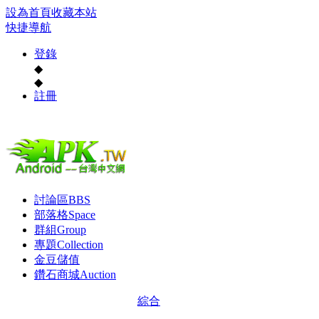
設為首頁
收藏本站
快捷導航
登錄
◆
◆
註冊
討論區
BBS
部落格
Space
群組
Group
專題
Collection
金豆儲值
鑽石商城
Auction
綜合