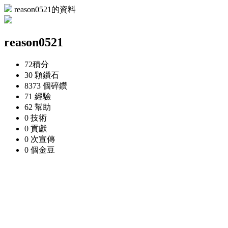
reason0521的資料
reason0521
72
積分
30 顆
鑽石
8373 個
碎鑽
71
經驗
62
幫助
0
技術
0
貢獻
0 次
宣傳
0 個
金豆