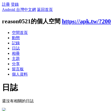
註冊
登錄
Android 台灣中文網
返回首頁
reason0521的個人空間
https://apk.tw/?20
空間首頁
動態
記錄
日誌
相冊
主題
分享
留言板
個人資料
日誌
還沒有相關的日誌