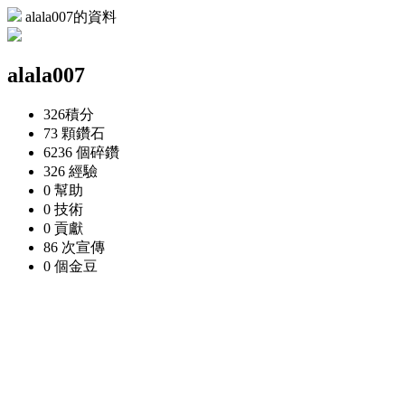
alala007的資料
alala007
326
積分
73 顆
鑽石
6236 個
碎鑽
326
經驗
0
幫助
0
技術
0
貢獻
86 次
宣傳
0 個
金豆