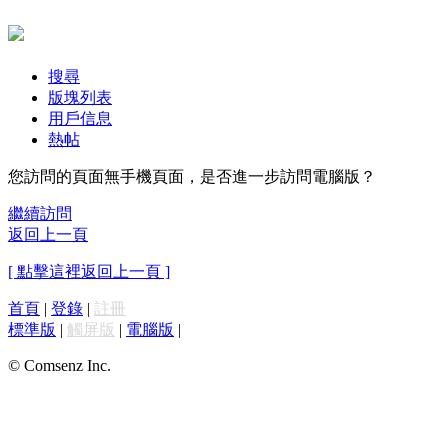
搜尋
版塊列表
用戶信息
熱帖
您訪問的頁面無手機頁面，是否進一步訪問電腦版？
繼續訪問
返回上一頁
[ 點擊這裡返回上一頁 ]
首頁
|
登錄
|
註冊
標準版
|
觸屏版
|
電腦版
|
© Comsenz Inc.