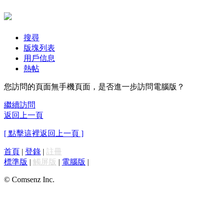
搜尋
版塊列表
用戶信息
熱帖
您訪問的頁面無手機頁面，是否進一步訪問電腦版？
繼續訪問
返回上一頁
[ 點擊這裡返回上一頁 ]
首頁
|
登錄
|
註冊
標準版
|
觸屏版
|
電腦版
|
© Comsenz Inc.