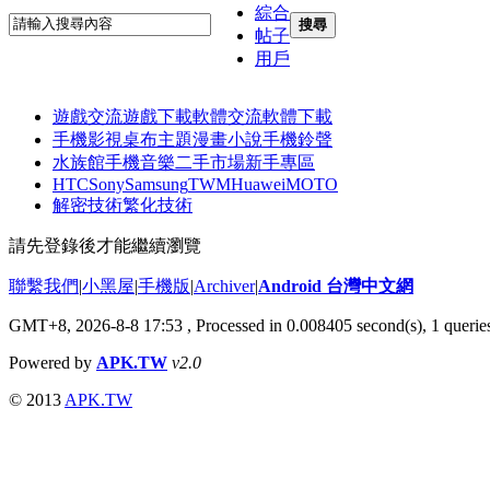
綜合
搜尋
帖子
用戶
遊戲交流
遊戲下載
軟體交流
軟體下載
手機影視
桌布主題
漫畫小說
手機鈴聲
水族館
手機音樂
二手市場
新手專區
HTC
Sony
Samsung
TWM
Huawei
MOTO
解密技術
繁化技術
請先登錄後才能繼續瀏覽
聯繫我們
|
小黑屋
|
手機版
|
Archiver
|
Android 台灣中文網
GMT+8, 2026-8-8 17:53
, Processed in 0.008405 second(s), 1 quer
Powered by
APK.TW
v2.0
© 2013
APK.TW