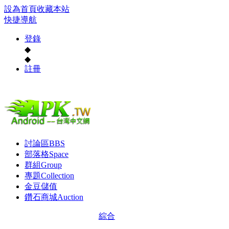
設為首頁
收藏本站
快捷導航
登錄
◆
◆
註冊
討論區
BBS
部落格
Space
群組
Group
專題
Collection
金豆儲值
鑽石商城
Auction
綜合