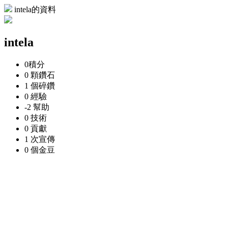
intela的資料
intela
0
積分
0 顆
鑽石
1 個
碎鑽
0
經驗
-2
幫助
0
技術
0
貢獻
1 次
宣傳
0 個
金豆