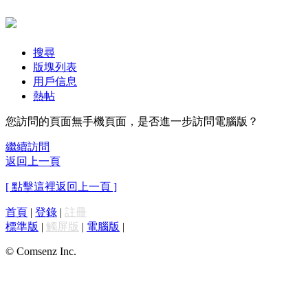
搜尋
版塊列表
用戶信息
熱帖
您訪問的頁面無手機頁面，是否進一步訪問電腦版？
繼續訪問
返回上一頁
[ 點擊這裡返回上一頁 ]
首頁
|
登錄
|
註冊
標準版
|
觸屏版
|
電腦版
|
© Comsenz Inc.