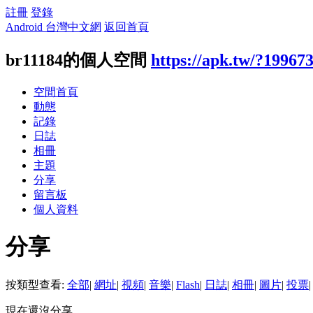
註冊
登錄
Android 台灣中文網
返回首頁
br11184的個人空間
https://apk.tw/?19967
空間首頁
動態
記錄
日誌
相冊
主題
分享
留言板
個人資料
分享
按類型查看:
全部
|
網址
|
視頻
|
音樂
|
Flash
|
日誌
|
相冊
|
圖片
|
投票
|
現在還沒分享