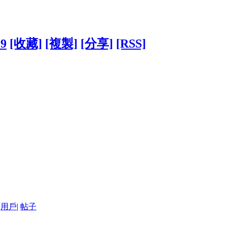
39
[收藏]
[複製]
[分享]
[RSS]
用戶
|
帖子