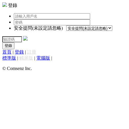
登錄
安全提問(未設定請忽略)
登錄
首頁
|
登錄
|
註冊
標準版
|
觸屏版
|
電腦版
|
© Comsenz Inc.