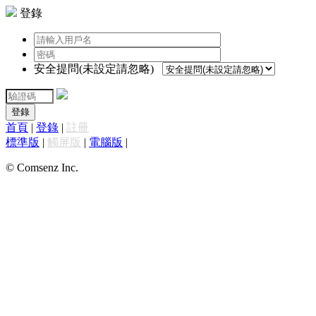
登錄
安全提問(未設定請忽略)
登錄
首頁
|
登錄
|
註冊
標準版
|
觸屏版
|
電腦版
|
© Comsenz Inc.