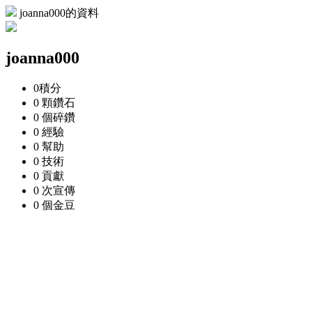
joanna000的資料
joanna000
0
積分
0 顆
鑽石
0 個
碎鑽
0
經驗
0
幫助
0
技術
0
貢獻
0 次
宣傳
0 個
金豆