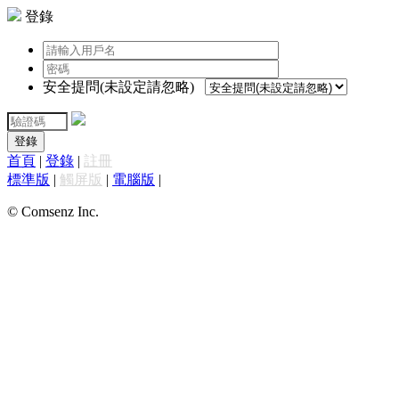
登錄
安全提問(未設定請忽略)
登錄
首頁
|
登錄
|
註冊
標準版
|
觸屏版
|
電腦版
|
© Comsenz Inc.