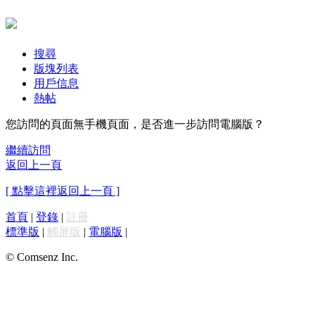
搜尋
版塊列表
用戶信息
熱帖
您訪問的頁面無手機頁面，是否進一步訪問電腦版？
繼續訪問
返回上一頁
[ 點擊這裡返回上一頁 ]
首頁
|
登錄
|
註冊
標準版
|
觸屏版
|
電腦版
|
© Comsenz Inc.