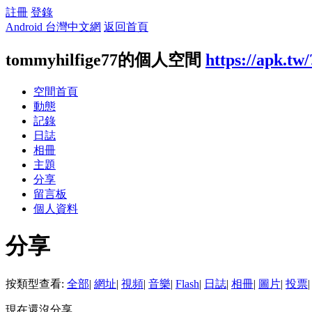
註冊
登錄
Android 台灣中文網
返回首頁
tommyhilfige77的個人空間
https://apk.tw
空間首頁
動態
記錄
日誌
相冊
主題
分享
留言板
個人資料
分享
按類型查看:
全部
|
網址
|
視頻
|
音樂
|
Flash
|
日誌
|
相冊
|
圖片
|
投票
|
現在還沒分享