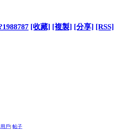
/?1988787
[收藏]
[複製]
[分享]
[RSS]
用戶
|
帖子