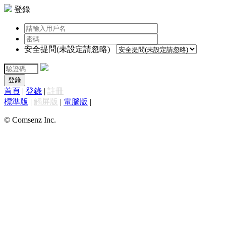
登錄
安全提問(未設定請忽略)
登錄
首頁
|
登錄
|
註冊
標準版
|
觸屏版
|
電腦版
|
© Comsenz Inc.