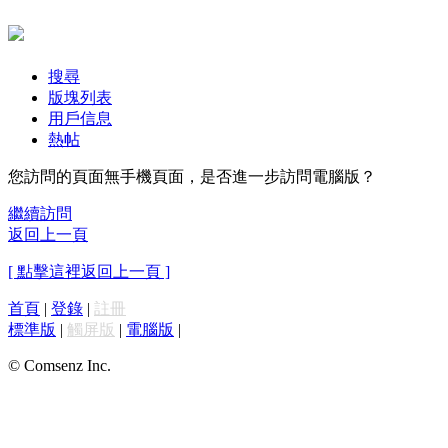
搜尋
版塊列表
用戶信息
熱帖
您訪問的頁面無手機頁面，是否進一步訪問電腦版？
繼續訪問
返回上一頁
[ 點擊這裡返回上一頁 ]
首頁
|
登錄
|
註冊
標準版
|
觸屏版
|
電腦版
|
© Comsenz Inc.