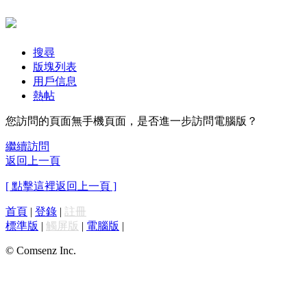
搜尋
版塊列表
用戶信息
熱帖
您訪問的頁面無手機頁面，是否進一步訪問電腦版？
繼續訪問
返回上一頁
[ 點擊這裡返回上一頁 ]
首頁
|
登錄
|
註冊
標準版
|
觸屏版
|
電腦版
|
© Comsenz Inc.