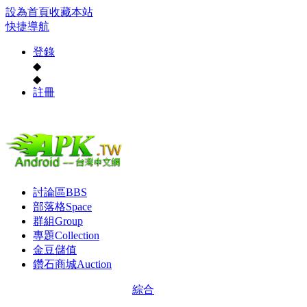
設為首頁
收藏本站
快捷導航
登錄
◆
◆
註冊
討論區
BBS
部落格
Space
群組
Group
專題
Collection
金豆儲值
鑽石商城
Auction
綜合