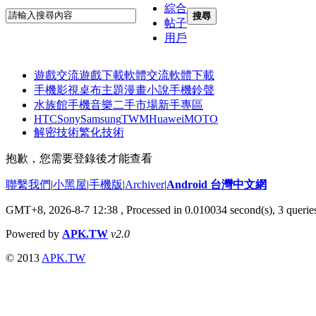
綜合
搜尋
帖子
用戶
遊戲交流
遊戲下載
軟體交流
軟體下載
手機影視
桌布主題
漫畫小說
手機鈴聲
水族館
手機音樂
二手市場
新手專區
HTC
Sony
Samsung
TWM
Huawei
MOTO
解密技術
繁化技術
抱歉，您需要登錄後才能查看
聯繫我們
|
小黑屋
|
手機版
|
Archiver
|
Android 台灣中文網
GMT+8, 2026-8-7 12:38
, Processed in 0.010034 second(s), 3 quer
Powered by
APK.TW
v2.0
© 2013
APK.TW