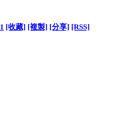
61
[收藏]
[複製]
[分享]
[RSS]