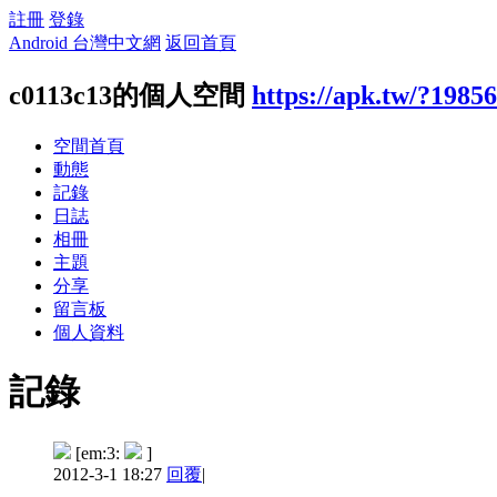
註冊
登錄
Android 台灣中文網
返回首頁
c0113c13的個人空間
https://apk.tw/?1985
空間首頁
動態
記錄
日誌
相冊
主題
分享
留言板
個人資料
記錄
[em:3:
]
2012-3-1 18:27
回覆
|