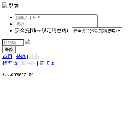
登錄
安全提問(未設定請忽略)
登錄
首頁
|
登錄
|
註冊
標準版
|
觸屏版
|
電腦版
|
© Comsenz Inc.