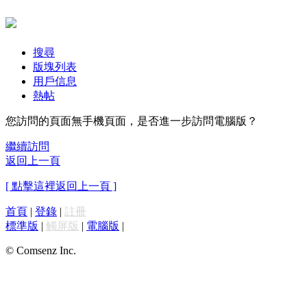
搜尋
版塊列表
用戶信息
熱帖
您訪問的頁面無手機頁面，是否進一步訪問電腦版？
繼續訪問
返回上一頁
[ 點擊這裡返回上一頁 ]
首頁
|
登錄
|
註冊
標準版
|
觸屏版
|
電腦版
|
© Comsenz Inc.