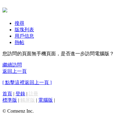
搜尋
版塊列表
用戶信息
熱帖
您訪問的頁面無手機頁面，是否進一步訪問電腦版？
繼續訪問
返回上一頁
[ 點擊這裡返回上一頁 ]
首頁
|
登錄
|
註冊
標準版
|
觸屏版
|
電腦版
|
© Comsenz Inc.