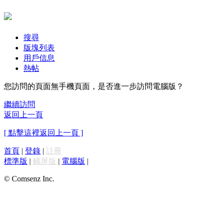
搜尋
版塊列表
用戶信息
熱帖
您訪問的頁面無手機頁面，是否進一步訪問電腦版？
繼續訪問
返回上一頁
[ 點擊這裡返回上一頁 ]
首頁
|
登錄
|
註冊
標準版
|
觸屏版
|
電腦版
|
© Comsenz Inc.