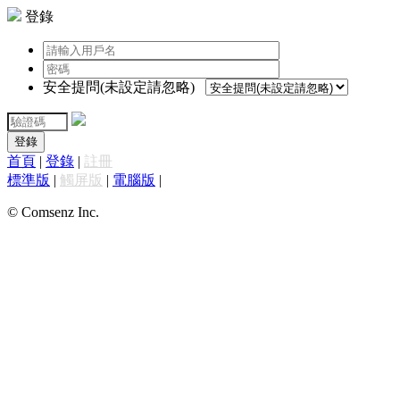
登錄
安全提問(未設定請忽略)
登錄
首頁
|
登錄
|
註冊
標準版
|
觸屏版
|
電腦版
|
© Comsenz Inc.