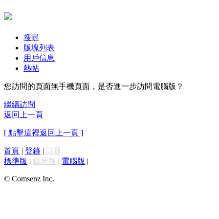
搜尋
版塊列表
用戶信息
熱帖
您訪問的頁面無手機頁面，是否進一步訪問電腦版？
繼續訪問
返回上一頁
[ 點擊這裡返回上一頁 ]
首頁
|
登錄
|
註冊
標準版
|
觸屏版
|
電腦版
|
© Comsenz Inc.