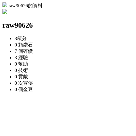
raw90626的資料
raw90626
3
積分
0 顆
鑽石
7 個
碎鑽
3
經驗
0
幫助
0
技術
0
貢獻
0 次
宣傳
0 個
金豆