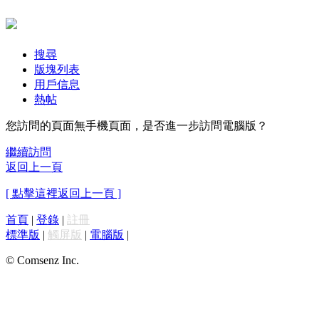
搜尋
版塊列表
用戶信息
熱帖
您訪問的頁面無手機頁面，是否進一步訪問電腦版？
繼續訪問
返回上一頁
[ 點擊這裡返回上一頁 ]
首頁
|
登錄
|
註冊
標準版
|
觸屏版
|
電腦版
|
© Comsenz Inc.