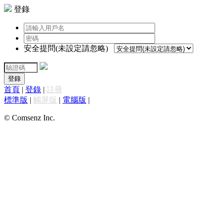
登錄
安全提問(未設定請忽略)
登錄
首頁
|
登錄
|
註冊
標準版
|
觸屏版
|
電腦版
|
© Comsenz Inc.