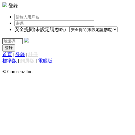
登錄
安全提問(未設定請忽略)
登錄
首頁
|
登錄
|
註冊
標準版
|
觸屏版
|
電腦版
|
© Comsenz Inc.