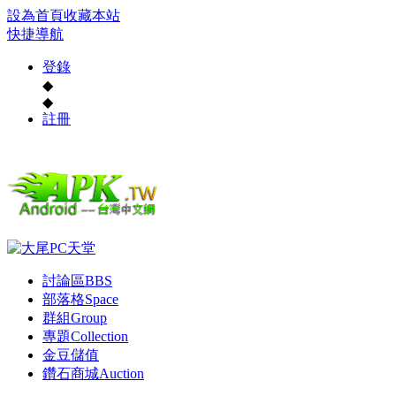
設為首頁
收藏本站
快捷導航
登錄
◆
◆
註冊
討論區
BBS
部落格
Space
群組
Group
專題
Collection
金豆儲值
鑽石商城
Auction