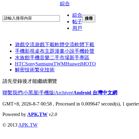
綜合
綜合
搜尋
帖子
用戶
遊戲交流
遊戲下載
軟體交流
軟體下載
手機影視
桌布主題
漫畫小說
手機鈴聲
水族館
手機音樂
二手市場
新手專區
HTC
Sony
Samsung
TWM
Huawei
MOTO
解密技術
繁化技術
請先登錄後才能繼續瀏覽
聯繫我們
|
小黑屋
|
手機版
|
Archiver
|
Android 台灣中文網
GMT+8, 2026-8-7 00:58
, Processed in 0.009647 second(s), 1 quer
Powered by
APK.TW
v2.0
© 2013
APK.TW