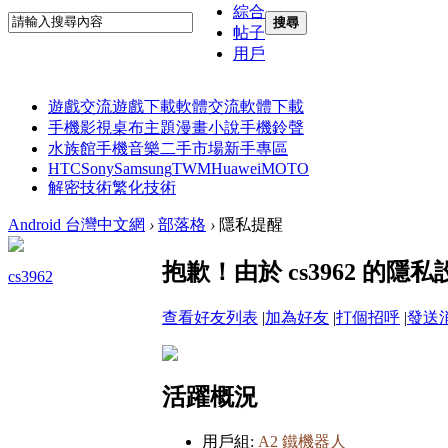
綜合
搜尋
帖子
用戶
遊戲交流
遊戲下載
軟體交流
軟體下載
手機影視
桌布主題
漫畫小說
手機鈴聲
水族館
手機音樂
二手市場
新手專區
HTC
Sony
Samsung
TWM
Huawei
MOTO
解密技術
繁化技術
Android 台灣中文網
›
部落格
›
隱私提醒
抱歉！由於 cs3962 的
cs3962
查看好友列表
|
加為好友
|
打個招呼
|
發送
活躍概況
用戶組:
A2 鐵機器人