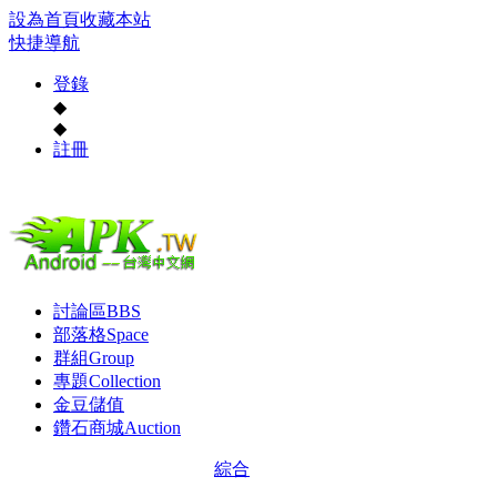
設為首頁
收藏本站
快捷導航
登錄
◆
◆
註冊
討論區
BBS
部落格
Space
群組
Group
專題
Collection
金豆儲值
鑽石商城
Auction
綜合