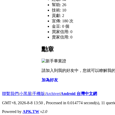
幫助: 26
技術: 10
貢獻: 2
宣傳: 180 次
金豆: 0 個
買家信用: 0
賣家信用: 0
勳章
請加入到我的好友中，您就可以瞭解我
加為好友
聯繫我們
|
小黑屋
|
手機版
|
Archiver
|
Android 台灣中文網
GMT+8, 2026-8-8 13:50
, Processed in 0.014774 second(s), 11 que
Powered by
APK.TW
v2.0