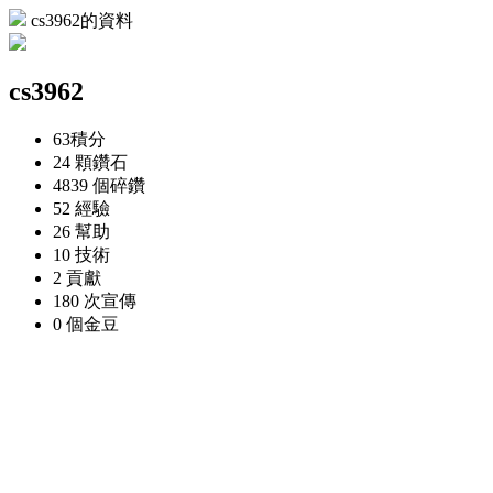
cs3962的資料
cs3962
63
積分
24 顆
鑽石
4839 個
碎鑽
52
經驗
26
幫助
10
技術
2
貢獻
180 次
宣傳
0 個
金豆