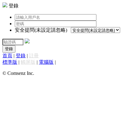
登錄
安全提問(未設定請忽略)
登錄
首頁
|
登錄
|
註冊
標準版
|
觸屏版
|
電腦版
|
© Comsenz Inc.