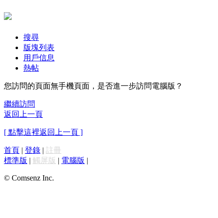
搜尋
版塊列表
用戶信息
熱帖
您訪問的頁面無手機頁面，是否進一步訪問電腦版？
繼續訪問
返回上一頁
[ 點擊這裡返回上一頁 ]
首頁
|
登錄
|
註冊
標準版
|
觸屏版
|
電腦版
|
© Comsenz Inc.