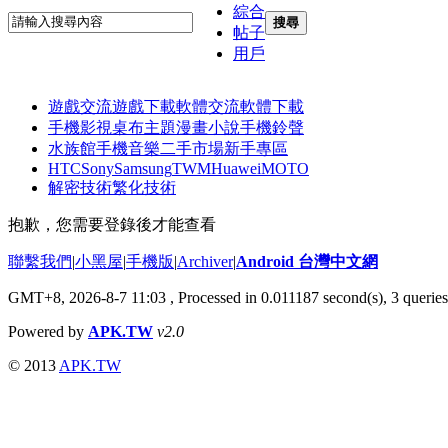
綜合
搜尋
帖子
用戶
遊戲交流
遊戲下載
軟體交流
軟體下載
手機影視
桌布主題
漫畫小說
手機鈴聲
水族館
手機音樂
二手市場
新手專區
HTC
Sony
Samsung
TWM
Huawei
MOTO
解密技術
繁化技術
抱歉，您需要登錄後才能查看
聯繫我們
|
小黑屋
|
手機版
|
Archiver
|
Android 台灣中文網
GMT+8, 2026-8-7 11:03
, Processed in 0.011187 second(s), 3 queri
Powered by
APK.TW
v2.0
© 2013
APK.TW