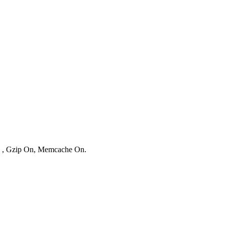
es , Gzip On, Memcache On.