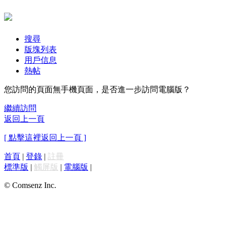
搜尋
版塊列表
用戶信息
熱帖
您訪問的頁面無手機頁面，是否進一步訪問電腦版？
繼續訪問
返回上一頁
[ 點擊這裡返回上一頁 ]
首頁
|
登錄
|
註冊
標準版
|
觸屏版
|
電腦版
|
© Comsenz Inc.