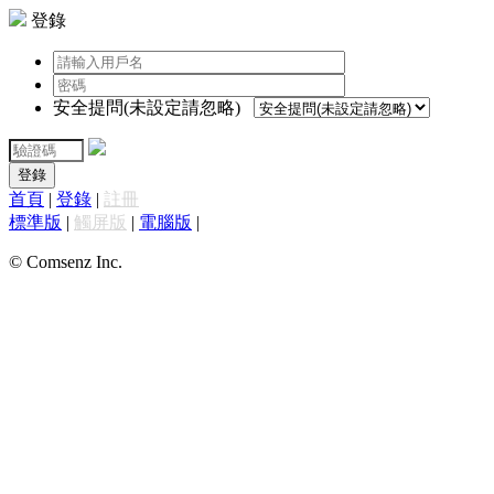
登錄
安全提問(未設定請忽略)
登錄
首頁
|
登錄
|
註冊
標準版
|
觸屏版
|
電腦版
|
© Comsenz Inc.