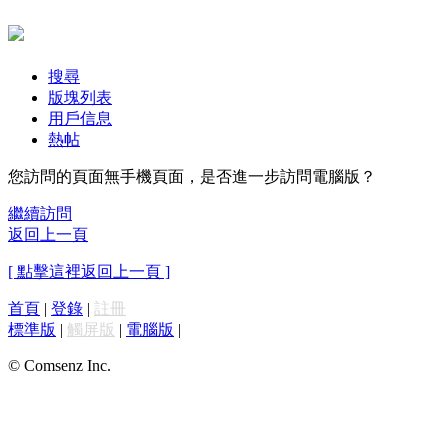
搜尋
版塊列表
用戶信息
熱帖
您訪問的頁面無手機頁面，是否進一步訪問電腦版？
繼續訪問
返回上一頁
[ 點擊這裡返回上一頁 ]
首頁
|
登錄
|
註冊
標準版
|
觸屏版
|
電腦版
|
© Comsenz Inc.