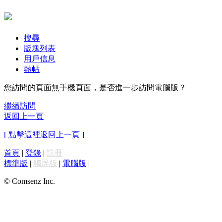
搜尋
版塊列表
用戶信息
熱帖
您訪問的頁面無手機頁面，是否進一步訪問電腦版？
繼續訪問
返回上一頁
[ 點擊這裡返回上一頁 ]
首頁
|
登錄
|
註冊
標準版
|
觸屏版
|
電腦版
|
© Comsenz Inc.