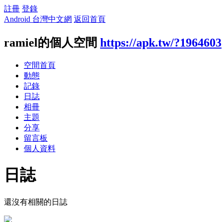
註冊
登錄
Android 台灣中文網
返回首頁
ramiel的個人空間
https://apk.tw/?1964603
空間首頁
動態
記錄
日誌
相冊
主題
分享
留言板
個人資料
日誌
還沒有相關的日誌