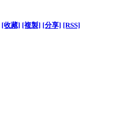
[收藏]
[複製]
[分享]
[RSS]