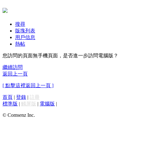
搜尋
版塊列表
用戶信息
熱帖
您訪問的頁面無手機頁面，是否進一步訪問電腦版？
繼續訪問
返回上一頁
[ 點擊這裡返回上一頁 ]
首頁
|
登錄
|
註冊
標準版
|
觸屏版
|
電腦版
|
© Comsenz Inc.