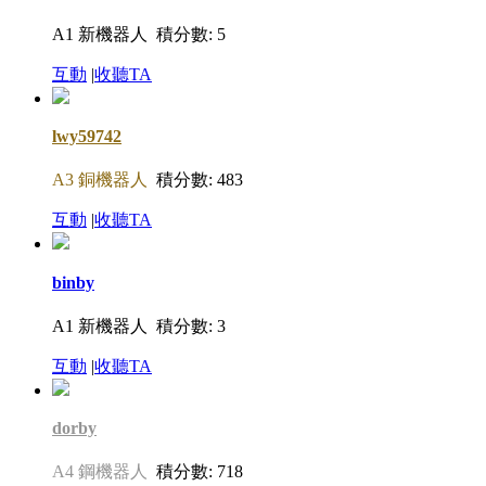
A1 新機器人
積分數: 5
互動
|
收聽TA
lwy59742
A3 銅機器人
積分數: 483
互動
|
收聽TA
binby
A1 新機器人
積分數: 3
互動
|
收聽TA
dorby
A4 鋼機器人
積分數: 718